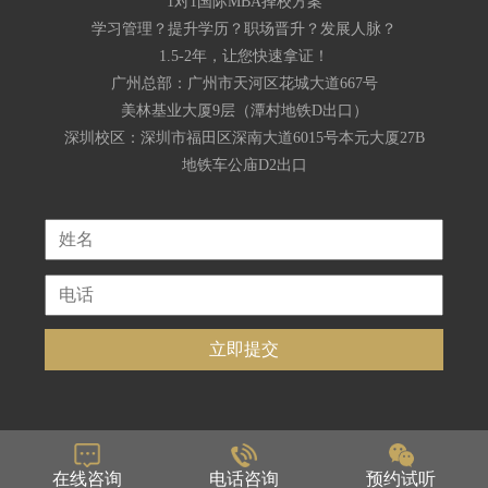
1对1国际MBA择校方案
学习管理？提升学历？职场晋升？发展人脉？
1.5-2年，让您快速拿证！
广州总部：广州市天河区花城大道667号
美林基业大厦9层（潭村地铁D出口）
深圳校区：深圳市福田区深南大道6015号本元大厦27B
地铁车公庙D2出口
立即提交
在线咨询
电话咨询
预约试听